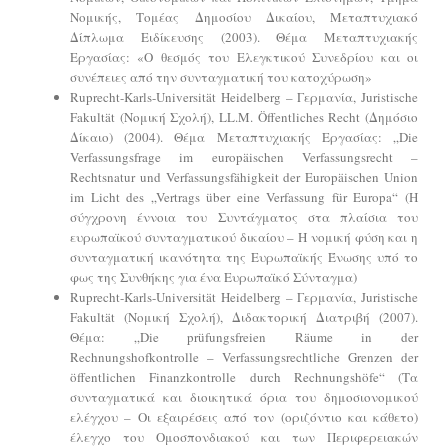
Νομικής, Τομέας Δημοσίου Δικαίου, Μεταπτυχιακό
Δίπλωμα Ειδίκευσης (2003). Θέμα Μεταπτυχιακής
Εργασίας: «Ο θεσμός του Ελεγκτικού Συνεδρίου και οι
συνέπειες από την συνταγματική του κατοχύρωση»
Ruprecht-Karls-Universität Heidelberg – Γερμανία, Juristische
Fakultät (Νομική Σχολή), LL.M. Öffentliches Recht (Δημόσιο
Δίκαιο) (2004). Θέμα Μεταπτυχιακής Εργασίας: „Die
Verfassungsfrage im europäischen Verfassungsrecht –
Rechtsnatur und Verfassungsfähigkeit der Europäischen Union
im Licht des „Vertrags über eine Verfassung für Europa“ (Η
σύγχρονη έννοια του Συντάγματος στα πλαίσια του
ευρωπαϊκού συνταγματικού δικαίου – Η νομική φύση και η
συνταγματική ικανότητα της Ευρωπαϊκής Ένωσης υπό το
φως της Συνθήκης για ένα Ευρωπαϊκό Σύνταγμα)
Ruprecht-Karls-Universität Heidelberg – Γερμανία, Juristische
Fakultät (Νομική Σχολή), Διδακτορική Διατριβή (2007).
Θέμα: „Die prüfungsfreien Räume in der
Rechnungshofkontrolle – Verfassungsrechtliche Grenzen der
öffentlichen Finanzkontrolle durch Rechnungshöfe“ (Τα
συνταγματικά και διοικητικά όρια του δημοσιονομικού
ελέγχου – Οι εξαιρέσεις από τον (οριζόντιο και κάθετο)
έλεγχο του Ομοσπονδιακού και των Περιφερειακών