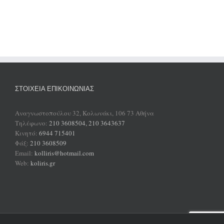
ΣΤΟΙΧΕΊΑ ΕΠΙΚΟΙΝΩΝΊΑΣ
Αναγνωστοπούλου 32, Κολωνάκι, 106 73 Αθήνα
Τηλέφωνο:
210 3608504, 210 3643637
Κινητό:
6944 715401
Φάξ:
210 3608509
Email:
kolliris@hotmail.com
Web:
koliris.gr