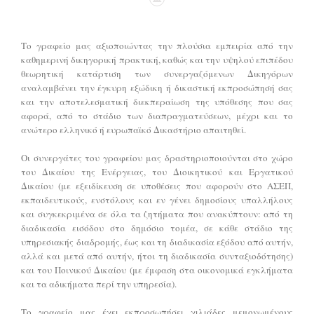
Το γραφείο μας αξιοποιώντας την πλούσια εμπειρία από την
καθημερινή δικηγορική πρακτική, καθώς και την υψηλού επιπέδου
θεωρητική κατάρτιση των συνεργαζόμενων Δικηγόρων
αναλαμβάνει την έγκυρη εξώδικη ή δικαστική εκπροσώπησή σας
και την αποτελεσματική διεκπεραίωση της υπόθεσης που σας
αφορά, από το στάδιο των διαπραγματεύσεων, μέχρι και το
ανώτερο ελληνικό ή ευρωπαϊκό Δικαστήριο απαιτηθεί.
Οι συνεργάτες του γραφείου μας δραστηριοποιούνται στο χώρο
του Δικαίου της Ενέργειας, του Διοικητικού και Εργατικού
Δικαίου (με εξειδίκευση σε υποθέσεις που αφορούν στο ΑΣΕΠ,
εκπαιδευτικούς, ενστόλους και εν γένει δημοσίους υπαλλήλους
και συγκεκριμένα σε όλα τα ζητήματα που ανακύπτουν: από τη
διαδικασία εισόδου στο δημόσιο τομέα, σε κάθε στάδιο της
υπηρεσιακής διαδρομής, έως και τη διαδικασία εξόδου από αυτήν,
αλλά και μετά από αυτήν, ήτοι τη διαδικασία συνταξιοδότησης)
και του Ποινικού Δικαίου (με έμφαση στα οικονομικά εγκλήματα
και τα αδικήματα περί την υπηρεσία).
Το γραφείο μας έχει εκπροσωπήσει χιλιάδες μεμονωμένους