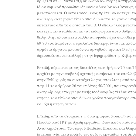
ορίζεται ότι : “Μετάταξη σε κλάδο ανώτερης κατηγορί
ίδιου νομικού προσώπου δημοσίου δικαίου αντίστοιχα,
μετατάσσεται. Ο μετατασσόμενος πρέπει να κατέχει το
ανώτερη κατηγορία τίτλο σπουδών κατά το χρόνο υποβ
οκταετίας από το διορισμό του. 3. Ο υπάλληλος μετατά
κατέχει, μετατάσσεται με τον εισαγωγικό αυτό βαθμό. Ο
θέσης στην οποία μετατάσσεται, εφόσον έχει διανυθεί 
69-70 του παρόντος κεφαλαίου διενεργούνται με απόφα
αρμόδια όργανα μπορούν να αρνηθούν την εκτέλεση τ
δημοσιεύεται σε περίληψη στην Εφημερίδα της Κυβερν
Επειδή, σύμφωνα με τις διατάξεις των άρθρων 70 και 
αρχίζει με την υποβολή σχετικής αιτήσεως του υπαλλήλ
στην ΕτΚ, χωρίς να συντρέχει λόγος απόκλισης από τον
παρ.11 του άρθρου 26 του π.δ/τος 50/2001, που παρα
αναγνώρισης επαγγελματικής ισοδυναμίας τίτλου σπουδ
κτήσης του τίτλου σπουδών σε χρόνο προγενέστερο από
και όχι η κτήση αυτού.
Επειδή, από τα στοιχεία της δικογραφίας προκύπτουν τ
Προσωπικού Η/Υ με σχέση εργασίας ιδιωτικού δικαίου 
Αναπληρώτριας Υπουργού Παιδείας Έρευνας και Θρησκευ
(ημερομηνία μετατροπής της σχέσης εργασίας του σε σ