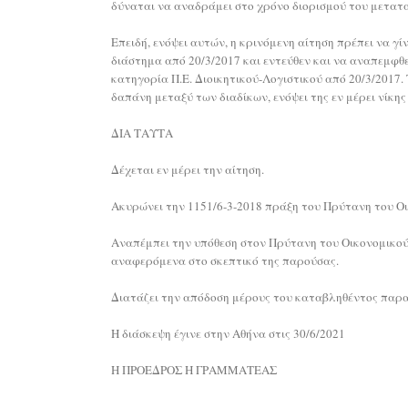
δύναται να αναδράμει στο χρόνο διορισμού του μετατ
Επειδή, ενόψει αυτών, η κρινόμενη αίτηση πρέπει να γ
διάστημα από 20/3/2017 και εντεύθεν και να αναπεμφθε
κατηγορία Π.Ε. Διοικητικού-Λογιστικού από 20/3/2017.
δαπάνη μεταξύ των διαδίκων, ενόψει της εν μέρει νίκης
ΔΙΑ ΤΑΥΤΑ
Δέχεται εν μέρει την αίτηση.
Ακυρώνει την 1151/6-3-2018 πράξη του Πρύτανη του Οι
Αναπέμπει την υπόθεση στον Πρύτανη του Οικονομικού 
αναφερόμενα στο σκεπτικό της παρούσας.
Διατάζει την απόδοση μέρους του καταβληθέντος παραβ
Η διάσκεψη έγινε στην Αθήνα στις 30/6/2021
Η ΠΡΟΕΔΡΟΣ Η ΓΡΑΜΜΑΤΕΑΣ
…