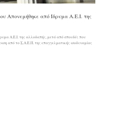
υ Απονεμήθηκε από Ίδρυμα Α.Ε.Ι. της
Α.Ε.Ι. της αλλοδαπής, μετά από σπουδές που
ιση από το Σ.Α.Ε.Π. της επαγγελματικής ισοδυναμίας