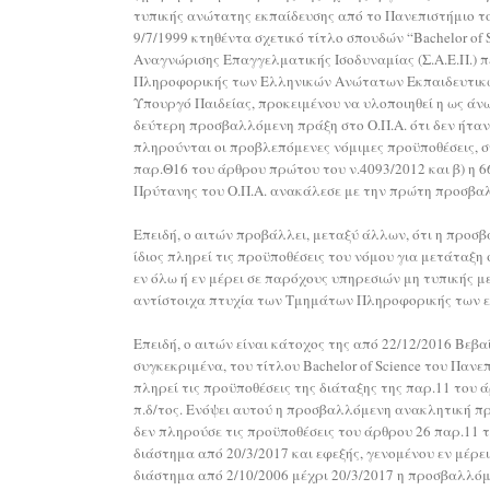
τυπικής ανώτατης εκπαίδευσης από το Πανεπιστήμιο του
9/7/1999 κτηθέντα σχετικό τίτλο σπουδών “Bachelor of
Αναγνώρισης Επαγγελματικής Ισοδυναμίας (Σ.Α.Ε.Π.) 
Πληροφορικής των Ελληνικών Ανώτατων Εκπαιδευτικών Ι
Υπουργό Παιδείας, προκειμένου να υλοποιηθεί η ως άν
δεύτερη προσβαλλόμενη πράξη στο Ο.Π.Α. ότι δεν ήταν 
πληρούνται οι προβλεπόμενες νόμιμες προϋποθέσεις, σύ
παρ.Θ16 του άρθρου πρώτου του ν.4093/2012 και β) η 
Πρύτανης του Ο.Π.Α. ανακάλεσε με την πρώτη προσβαλλ
Επειδή, ο αιτών προβάλλει, μεταξύ άλλων, ότι η προσβ
ίδιος πληρεί τις προϋποθέσεις του νόμου για μετάταξη
εν όλω ή εν μέρει σε παρόχους υπηρεσιών μη τυπικής μ
αντίστοιχα πτυχία των Τμημάτων Πληροφορικής των ελ
Επειδή, ο αιτών είναι κάτοχος της από 22/12/2016 Βεβ
συγκεκριμένα, του τίτλου Bachelor of Science του Παν
πληρεί τις προϋποθέσεις της διάταξης της παρ.11 του ά
π.δ/τος. Ενόψει αυτού η προσβαλλόμενη ανακλητική πρά
δεν πληρούσε τις προϋποθέσεις του άρθρου 26 παρ.11 τ
διάστημα από 20/3/2017 και εφεξής, γενομένου εν μέρε
διάστημα από 2/10/2006 μέχρι 20/3/2017 η προσβαλλόμ