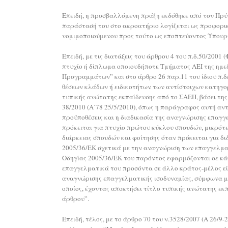
Επειδή, η προσβαλλόμενη πράξη εκδόθηκε από τον Πρύτ
παράστασή του στο ακροατήριο λογίζεται ως προφορική 
νομιμοποιούμενου προς τούτο ως εποπτεύοντος Υπουργού 
Επειδή, με τις διατάξεις του άρθρου 4 του π.δ.50/2001 
πτυχίο ή δίπλωμα οποιουδήποτε Τμήματος ΑΕΙ της ημε
Προγραμμάτων” και στο άρθρο 26 παρ.11 του ίδιου π.δ/
θέσεων κλάδων ή ειδικοτήτων των αντίστοιχων κατηγορ
τυπικής ανώτατης εκπαίδευσης από το ΣΑΕΠ, βάσει της 
38/2010 (Α΄78 25/5/2010), όπως η παράγραφος αυτή αντι
προϋποθέσεις και η διαδικασία της αναγνώρισης επαγγ
πρόκειται για πτυχίο πρώτου κύκλου σπουδών, μικρότε
διάρκειας σπουδών και φοίτησης όταν πρόκειται για δ
2005/36/ΕΚ σχετικά με την αναγνώριση των επαγγελματ
Οδηγίας 2005/36/ΕΚ του παρόντος εφαρμόζονται σε κάθ
επαγγελματικά του προσόντα σε άλλο κράτος-μέλος εί
αναγνώρισης επαγγελματικής ισοδυναμίας, σύμφωνα με
οποίος, έχοντας αποκτήσει τίτλο τυπικής ανώτατης εκ
άρθρου”.
Επειδή, τέλος, με το άρθρο 70 του ν.3528/2007 (Α 2