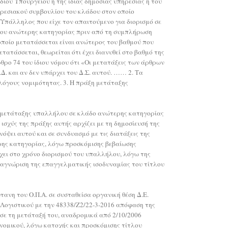
ιου Υπουργείου ή της ίδιας δημόσιας υπηρεσίας ή του
ηρεσιακού συμβουλίου του κλάδου στον οποίο
 Υπάλληλος που είχε τον απαιτούμενο για διορισμό σε
άδου ανώτερης κατηγορίας πριν από τη συμπλήρωση
 οποίο μετατάσσεται είναι ανώτερος του βαθμού που
τατάσσεται, θεωρείται ότι έχει διανυθεί στο βαθμό της
ρθρο 74 του ίδιου νόμου ότι «Οι μετατάξεις των άρθρων
. και αν δεν υπάρχει του Δ.Σ. αυτού. …… 2. Τα
όγους νομιμότητας. 3. Η πράξη μετάταξης
ία μετάταξης υπαλλήλου σε κλάδο ανώτερης κατηγορίας
ισχύς της πράξης αυτής αρχίζει με τη δημοσίευσή της
όψει αυτού και σε συνδυασμό με τις διατάξεις της
ρης κατηγορίας, λόγω προσκόμισης βεβαίωσης
χει στο χρόνο διορισμού του υπαλλήλου, λόγω της
ναγνώριση της επαγγελματικής ισοδυναμίας του τίτλου
τανη του Ο.Π.Α. σε συσταθείσα οργανική θέση Δ.Ε.
-Λογιστικού με την 48338/Ζ2/22-3-2016 απόφαση της
σε τη μετάταξή του, αναδρομικά από 2/10/2006
ονομικού, λόγω κατοχής και προσκόμισης τίτλου