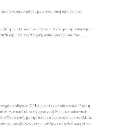
ον οποίο νομιμοποίησε με προφορική δήλωση στο
 Μαρίκα Γερασίμου, 2) του ν.π.δ.δ. με την επωνυμία
/2020 δήλωση της πληρεξουσίας δικηγόρου του ….
.
στημίου Αθηνών (Ο.Π.Α.), με την οποία ανακλήθηκε η
ύ Λογιστικού σε κενή οργανική θέση εκπαιδευτικής
αθού Υπουργού, με την οποία ανακοινώθηκε στο Ο.Π.Α.
πρώτης προσβαλλόμενης πράξης, ενώ η δεύτερη είναι