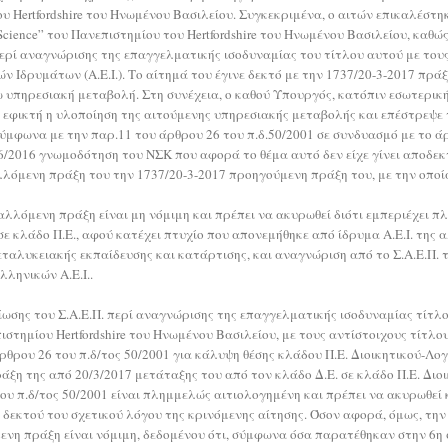
 Hertfordshire του Ηνωμένου Βασιλείου. Συγκεκριμένα, ο αιτών επικαλέστηκ
 Science” του Πανεπιστημίου του Hertfordshire του Ηνωμένου Βασιλείου, καθ
περί αναγνώρισης της επαγγελματικής ισοδυναμίας του τίτλου αυτού με το
δρυμάτων (Α.Ε.Ι.). Το αίτημά του έγινε δεκτό με την 1737/20-3-2017 πράξ
ω υπηρεσιακή μεταβολή. Στη συνέχεια, ο καθού Υπουργός, κατόπιν εσωτερικ
εφικτή η υλοποίηση της αιτούμενης υπηρεσιακής μεταβολής και επέστρεψε το
μφωνα με την παρ.11 του άρθρου 26 του π.δ.50/2001 σε συνδυασμό με το άρ
66/2016 γνωμοδότηση του ΝΣΚ που αφορά το θέμα αυτό δεν είχε γίνει αποδεκ
όμενη πράξη του την 1737/20-3-2017 προηγούμενη πράξη του, με την οποία 
αλλόμενη πράξη είναι μη νόμιμη και πρέπει να ακυρωθεί διότι εμπεριέχει πλ
 σε κλάδο Π.Ε., αφού κατέχει πτυχίο που απονεμήθηκε από ίδρυμα Α.Ε.Ι. τ
εταλυκειακής εκπαίδευσης και κατάρτισης, και αναγνώριση από το Σ.Α.Ε.Π. 
ληνικών Α.Ε.Ι..
αίωσης του Σ.Α.Ε.Π. περί αναγνώρισης της επαγγελματικής ισοδυναμίας τίτ
επιστημίου Hertfordshire του Ηνωμένου Βασιλείου, με τους αντίστοιχους τίτ
ρθρου 26 του π.δ/τος 50/2001 για κάλυψη θέσης κλάδου Π.Ε. Διοικητικού-Λογ
ξη της από 20/3/2017 μετάταξης του από τον κλάδο Δ.Ε. σε κλάδο Π.Ε. Διοικ
ου π.δ/τος 50/2001 είναι πλημμελώς αιτιολογημένη και πρέπει να ακυρωθεί
ι δεκτού του σχετικού λόγου της κρινόμενης αίτησης. Όσον αφορά, όμως, τη
ενη πράξη είναι νόμιμη, δεδομένου ότι, σύμφωνα όσα παρατέθηκαν στην 6η 