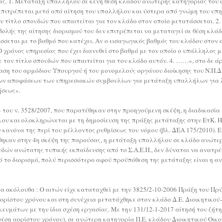
ας. 1. Μετάταξη υπαλλήλου σε κενή θέση κλάδου ανώτερης κατηγορίας του ίδ
 επιτρέπεται μετά από αίτηση του υπαλλήλου και ύστερα από γνώμη του υπ
ν τίτλο σπουδών που απαιτείται για τον κλάδο στον οποίο μετατάσσεται. 2.
ολής της αίτησης διορισμού του δεν επιτρέπεται να μεταταγεί σε θέση κλ
σσεται με το βαθμό που κατέχει. Αν ο εισαγωγικός βαθμός του κλάδου στον
 χρόνος υπηρεσίας που έχει διανυθεί στο βαθμό με τον οποίο ο υπάλληλος με
με τον τίτλο σπουδών που απαιτείται για τον κλάδο αυτόν. 4. ……», στο δε ά
ση του αρμόδιου Υπουργού ή του μονομελούς οργάνου διοίκησης του Ν.Π.Δ.Δ
ων αποφάσεων των υπηρεσιακών συμβουλίων για μετάταξη υπαλλήλων για λ
ήσεως».
74 του ν. 3528/2007, που παρατέθηκαν στην προηγούμενη σκέψη, η διαδικασ
ου και ολοκληρώνεται με τη δημοσίευση της πράξης μετάταξης στην ΕτΚ. Η 
 κανόνα της περί του μέλλοντος ρυθμίσεως του νόμου (βλ. ΔΕΑ 175/2010). Εν
τέθηκαν στην 4η σκέψη της παρούσας, η μετάταξη υπαλλήλου σε κλάδο ανώτε
ών ανώτατης τυπικής εκπαίδευσης από το Σ.Α.Ε.Π., δεν δύναται να ανατρέ
 το διορισμό, πολύ περισσότερο αφού προϋπόθεση της μετάταξης είναι η α
α ακόλουθα : Ο αιτών είχε καταταχθεί με την 3825/2-10-2006 Πράξη του Πρύ
αορίστου χρόνου και στη συνέχεια μετατάχθηκε στον κλάδο Δ.Ε. Διοικητικού
μάτων με την ίδια σχέση εργασίας. Με την 131/12-1-2017 αίτησή του ζήτη
χέση αορίστου χρόνου), σε ανώτερη κατηγορία Π.Ε. κλάδου Διοικητικού Οικ