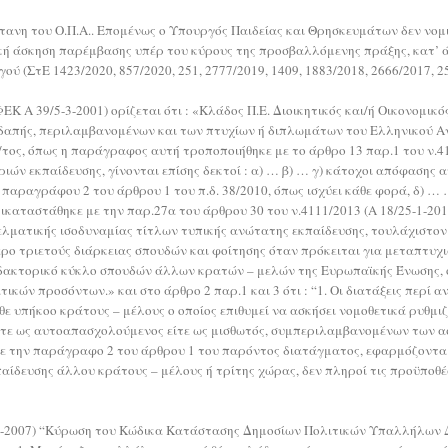
ανη του Ο.Π.Α.. Επομένως ο Υπουργός Παιδείας και Θρησκευμάτων δεν νομι
άσκηση παρέμβασης υπέρ του κύρους της προσβαλλόμενης πράξης, κατ’ άρθρο 
(ΣτΕ 1423/2020, 857/2020, 251, 2777/2019, 1409, 1883/2018, 2666/2017, 25,
(ΦΕΚ Α 39/5-3-2001) ορίζεται ότι : «Κλάδος Π.Ε. Διοικητικός και/ή Οικονομικ
δαπής, περιλαμβανομένων και των πτυχίων ή διπλωμάτων του Ελληνικού Ανο
τος, όπως η παράγραφος αυτή τροποποιήθηκε με το άρθρο 13 παρ.1 του ν.4148
ιών εκπαίδευσης, γίνονται επίσης δεκτοί : α) … β) … γ) κάτοχοι απόφασης
παραγράφου 2 του άρθρου 1 του π.δ. 38/2010, όπως ισχύει κάθε φορά, δ) … …
καταστάθηκε με την παρ.27α του άρθρου 30 του ν.4111/2013 (Α 18/25-1-2013)
ελματικής ισοδυναμίας τίτλων τυπικής ανώτατης εκπαίδευσης, τουλάχιστον 
ρο τριετούς διάρκειας σπουδών και φοίτησης όταν πρόκειται για μεταπτυχι
ιδακτορικό κύκλο σπουδών άλλων κρατών – μελών της Ευρωπαϊκής Ένωσης, οι
ικών προσόντων.» και στο άρθρο 2 παρ.1 και 3 ότι : “1. Οι διατάξεις περί
ε υπήκοο κράτους – μέλους ο οποίος επιθυμεί να ασκήσει νομοθετικά ρυθμ
τε ως αυτοαπασχολούμενος είτε ως μισθωτός, συμπεριλαμβανομένων των ασκ
 την παράγραφο 2 του άρθρου 1 του παρόντος διατάγματος, εφαρμόζονται 
παίδευσης άλλου κράτους – μέλους ή τρίτης χώρας, δεν πληροί τις προϋπο
6/9-2-2007) “Κύρωση του Κώδικα Κατάστασης Δημοσίων Πολιτικών Υπαλλήλω