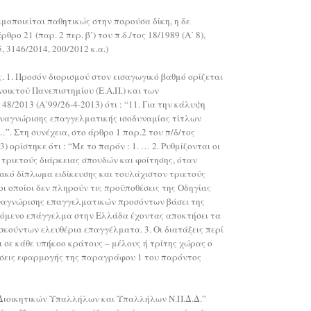
μοποιείται παθητικώς στην παρούσα δίκη, η δε
21 (παρ. 2 περ. β’) του π.δ./τος 18/1989 (Α΄ 8),
 3146/2014, 200/2012 κ.α.)
ός. 1. Προσόν διορισμού στον εισαγωγικό βαθμό ορίζεται
ικτού Πανεπιστημίου (Ε.Α.Π.) και των
/2013 (Α΄99/26-4-2013) ότι : “11. Για την κάλυψη
 αναγνώρισης επαγγελματικής ισοδυναμίας τίτλων
”. Στη συνέχεια, στο άρθρο 1 παρ.2 του π/δ/τος
 ορίστηκε ότι : “Με το παρόν : 1. … 2. Ρυθμίζονται οι
τριετούς διάρκειας σπουδών και φοίτησης, όταν
ακό δίπλωμα ειδίκευσης και τουλάχιστον τριετούς
 οποίοι δεν πληρούν τις προϋποθέσεις της Οδηγίας
 αναγνώρισης επαγγελματικών προσόντων βάσει της
ιζόμενο επάγγελμα στην Ελλάδα έχοντας αποκτήσει τα
ούντων ελευθέρια επαγγέλματα. 3. Οι διατάξεις περί
σε κάθε υπήκοο κράτους – μέλους ή τρίτης χώρας ο
θέσεις εφαρμογής της παραγράφου 1 του παρόντος
ν Διοικητικών Υπαλλήλων και Υπαλλήλων Ν.Π.Δ.Δ.”