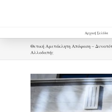
Μετάβαση
στο
περιεχόμενο
Αρχική Σελίδα
Θετική Αμετάκλητη Απόφαση – Δυνατότ
Αλλοδαπής
Προβολή
μεγαλύτερης
εικόνας