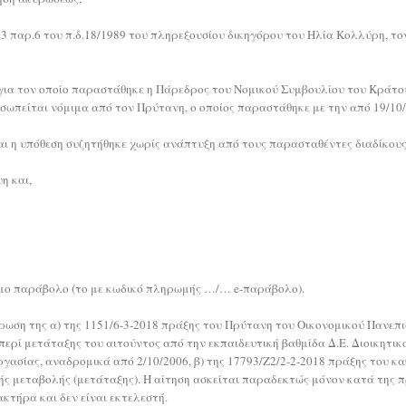
33 παρ.6 του π.δ.18/1989 του πληρεξουσίου δικηγόρου του Ηλία Κολλύρη, τ
 για τον οποίο παραστάθηκε η Πάρεδρος του Νομικού Συμβουλίου του Κράτους
οσωπείται νόμιμα από τον Πρύτανη, ο οποίος παραστάθηκε με την από 19/10
αι η υπόθεση συζητήθηκε χωρίς ανάπτυξη από τους παρασταθέντες διαδίκους
η και,
μιμο παράβολο (το με κωδικό πληρωμής …/… e-παράβολο).
κύρωση της α) της 1151/6-3-2018 πράξης του Πρύτανη του Οικονομικού Πανεπι
ερί μετάταξης του αιτούντος από την εκπαιδευτική βαθμίδα Δ.Ε. Διοικητικο
εργασίας, αναδρομικά από 2/10/2006, β) της 17793/Ζ2/2-2-2018 πράξης του κ
κής μεταβολής (μετάταξης). Η αίτηση ασκείται παραδεκτώς μόνον κατά της 
κτήρα και δεν είναι εκτελεστή.