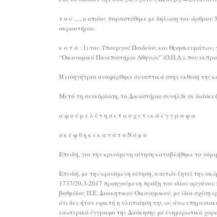
τ ο υ …, ο οποίος παραστάθηκε με δήλωση του άρθρου 
ακροατήριο.
κ α τ ά : 1) του Υπουργού Παιδείας και Θρησκευμάτων,
“Οικονομικό Πανεπιστήμιο Αθηνών” (Ο.Π.Α.), που εκπρ
Η εισηγήτρια αναφέρθηκε συνοπτικά στην έκθεσή της κ
Μετά τη συνεδρίαση, το Δικαστήριο συνήλθε σε διάσκεψ
α φ ο ύ μ ε λ έ τ η σ ε τ α σ χ ε τ ι κ ά έ γ γ ρ α φ α
σ κ έ φ θ η κ ε κ α τ ά τ ο Ν ό μ ο
Επειδή, για την κρινόμενη αίτηση καταβλήθηκε το νό
Επειδή, με την κρινόμενη αίτηση, ο αιτών ζητεί την α
1737/20-3-2017 προηγούμενη πράξη του ιδίου οργάνου π
βαθμίδας Π.Ε. Διοικητικού Οικονομικού, με ίδια σχέση 
ότι δεν ήταν εφικτή η υλοποίηση της ως άνω υπηρεσια
εσωτερικό έγγραφο της Διοίκησης με ενημερωτικό χαρα