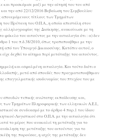
ε και προσκόμισε μαζί με την αίτησή του τον από
ώς και την από 22/12/2016 Βεβαίωση του Συμβουλίου
υς απονεμόμενους τίτλους των Τμημάτων
η του Πρύτανη του Ο.Π.Α., η οποία απεστάλη στον
ής αλληλογραφίας της Διοίκησης, ανακοίνωσε με τη
 φάκελο του αιτούντος με την αιτιολογία ότι : α) δεν
θρο 1 του π.δ.38/2010, όπως τροποποιήθηκε με την
τή από τον Υπουργό Δικαιοσύνης. Κατόπιν αυτού, ο
είχε δεχθεί το αίτημα περί μετάταξης του αιτούντος.
ημμελή και εσφαλμένη αιτιολογία. Και τούτο διότι ο
ης αλλοδαπής, μετά από σπουδές που πραγματοποιήθηκαν
της επαγγελματικής ισοδυναμίας του πτυχίου του με
λου σπουδών τυπικής ανώτατης εκπαίδευσης και,
λους των Τμημάτων Πληροφορικής των ελληνικών Α.Ε.Ι.,
ιστικού σε συνδυασμό με το άρθρο 4 παρ.1 του ίδιου
ητικού-Λογιστικού στο Ο.Π.Α. με την αιτιολογία ότι
 κατά το μέρος που ανακαλεί τη μετάταξη για το
ν ανάκληση της μετάταξης του αιτούντος για το
σκέψη της παρούσας, η ισχύς της μετάταξης δεν