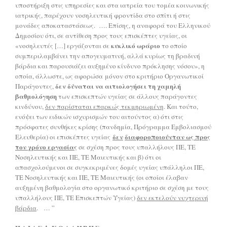
υποστήριξη στις υπηρεσίες και στα ιατρεία του τομέα κοινωνικής
ιατρικής, παρέχουν νοσηλευτική φροντίδα στο σπίτι ή στις
μονάδες αποκαταστάσεως. …. Επίσης, η αναφορά του Ελληνικού
Δημοσίου ότι, σε αντίθεση προς τους επισκέπτες υγείας, οι
κυκλικό ωράριο
«νοσηλευτές […] εργάζονται σε
το οποίο
συμπεριλαμβάνει την απογευματινή, αλλά κυρίως τη βραδινή
βάρδια και παρουσιάζει αυξημένο κίνδυνο πρόκλησης νόσου», η
οποία, άλλωστε, ως αφορώσα μόνον στο κριτήριο Οργανωτικοί
δεν δύναται να αιτιολογήσει τη χαμηλή
Παράγοντες,
βαθμολόγηση
των επισκεπτών υγείας σε άλλους παράγοντες
κινδύνου,
δεν παρίσταται επαρκώς τεκμηριωμένη
. Και τούτο,
ενόψει των ειδικών ισχυρισμών του αιτούντος α) ότι στις
πρόσφατες συνθήκες κρίσης (πανδημία, Πρόγραμμα Εμβολιασμού
δεν
διαφοροποιούνταν ως προς
Ελευθερία) οι επισκέπτες υγείας
τον χρόνο εργασίας
σε σχέση προς τους υπαλλήλους ΠΕ, ΤΕ
Νοσηλευτικής και ΠΕ, ΤΕ Μαιευτικής και β) ότι οι
απασχολούμενοι σε συγκεκριμένες δομές υγείας υπάλληλοι ΠΕ,
ΤΕ Νοσηλευτικής και ΠΕ, ΤΕ Μαιευτικής (οι οποίοι έλαβαν
αυξημένη βαθμολογία στο οργανωτικό κριτήριο σε σχέση με τους
υπαλλήλους ΠΕ, ΤΕ Επισκεπτών Υγείας)
δεν εκτελούν νυχτερινή
βάρδια
. … ”