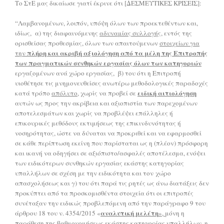
Το ΣτΕ μας δικαίωσε γιατί έκρινε ότι [ΔΕΣΜΕΥΤΙΚΕΣ ΚΡΙΣΕΙΣ]:
“Λαμβανομένων, λοιπόν, υπόψη όλων των προεκτεθέντων και,
ιδίως, α) της διαφαινόμενης
αδυναμίας συλλογής
, εντός της
ορισθείσας προθεσμίας, όλων των απαιτούμενων
στοιχείων για
πλήρη και ακριβή αξιολόγηση από τα μέλη της Επιτροπής
την
των πραγματικών συνθηκών εργασίας όλων των κατηγοριών
εργαζομένων ανά χώρο εργασίας, β) του ότι η Επιτροπή
υιοθέτησε τις μνημονευθείσες ανωτέρω μεθοδολογικές παραδοχές
ειδική αιτιολόγηση
κατά τρόπο
απόλυτο
, χωρίς να προβεί σε
αυτών ως προς την ακρίβεια και αξιοπιστία των παρεχομένων
αποτελεσμάτων και χωρίς να προβλέψει επάλληλες ή
επικουρικές μεθόδους εκτιμήσεως της επικινδυνότητας ή
νοσηρότητας, ώστε να δύναται να προκριθεί και να εφαρμοσθεί
σε κάθε περίπτωση εκείνη που παρίσταται ως η (πλέον) πρόσφορη
και ικανή να οδηγήσει σε αξιόπιστο/ασφαλές αποτέλεσμα, ενόψει
των ειδικότερων συνθηκών εργασίας εκάστης κατηγορίας
υπαλλήλων σε σχέση με την ειδικότητα και τον χώρο
απασχολήσεως και γ) του ότι παρά τις ρητές ως άνω διατάξεις δεν
προκύπτει από τα προσκομισθέντα στοιχεία ότι οι επιτροπές
συνέταξαν την ειδικώς προβλεπόμενη από την παράγραφο 9 του
αναλυτική μελέτη
άρθρου 18 του ν. 4354/2015 «
»,
μόνη η
παράθεση της βαθμονομήσεως εκάστης κατηγορίας υπαλλήλων, η