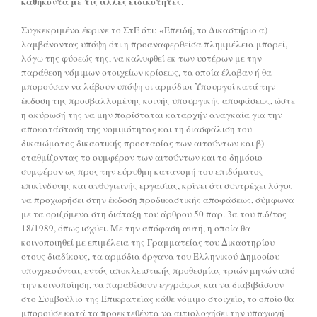
καθήκοντα με τις άλλες ειδικότητες
.
Συγκεκριμένα έκρινε το ΣτΕ ότι: «Επειδή, το Δικαστήριο α)
λαμβάνοντας υπόψη ότι η προαναφερθείσα πλημμέλεια μπορεί,
λόγω της φύσεώς της, να καλυφθεί εκ των υστέρων με την
παράθεση νόμιμων στοιχείων κρίσεως, τα οποία έλαβαν ή θα
μπορούσαν να λάβουν υπόψη οι αρμόδιοι Υπουργοί κατά την
έκδοση της προσβαλλομένης κοινής υπουργικής αποφάσεως, ώστε
η ακύρωσή της να μην παρίσταται καταρχήν αναγκαία για την
αποκατάσταση της νομιμότητας και τη διασφάλιση του
δικαιώματος δικαστικής προστασίας των αιτούντων και β)
σταθμίζοντας το συμφέρον των αιτούντων και το δημόσιο
συμφέρον ως προς την εύρυθμη κατανομή του επιδόματος
επικίνδυνης και ανθυγιεινής εργασίας, κρίνει ότι συντρέχει λόγος
να προχωρήσει στην έκδοση προδικαστικής αποφάσεως, σύμφωνα
με τα οριζόμενα στη διάταξη του άρθρου 50 παρ. 3α του π.δ/τος
18/1989, όπως ισχύει. Με την απόφαση αυτή, η οποία θα
κοινοποιηθεί με επιμέλεια της Γραμματείας του Δικαστηρίου
στους διαδίκους, τα αρμόδια όργανα του Ελληνικού Δημοσίου
υποχρεούνται, εντός αποκλειστικής προθεσμίας τριών μηνών από
την κοινοποίηση, να παραθέσουν εγγράφως και να διαβιβάσουν
στο Συμβούλιο της Επικρατείας κάθε νόμιμο στοιχείο, το οποίο θα
μπορούσε κατά τα προεκτεθέντα να αιτιολογήσει την υπαγωγή