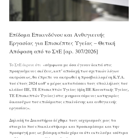
Επίδομα Επικινδύνου και Ανθυγιεινής
Εργασίας για Επισκέπτες Υγείας – Θετική
Απόφαση από το ΣτΕ [αρ. 307/2026]
σύμφωνα με όσα έγιναν δεκτά στις
To ΣτΕ έκρινε ότι «
προηγούμενες σκέψεις, κατ’ αποδοχή των σχετικών λόγων
ακυρώσεως, θα έπρεπε να ακυρωθεί η προσβαλλομένη Κ.Υ.Α.
του έτους 2024 καθ’ ο μέρος κατατάσσει τους υπαλλήλους του
κλάδου ΠΕ, ΤΕ Επισκεπτών Υγείας (ήδη ΠΕ Κοινοτικής Υγείας,
ΤΕ Επισκεπτών Υγείας) στις μνημονευόμενες κατηγορίες
δικαιούχων του επιδόματος επικίνδυνης και ανθυγιεινής
εργασίας».
Δηλαδή το Δικαστήριο δέχθηκε τους ισχυρισμούς μας τα
στοιχεία που επικαλεστήκαμε και προσκομίσαμε και την
προσφυγή μας ως βάσιμη αποδεχόμενο ότι εκτελούμε ισότιμα