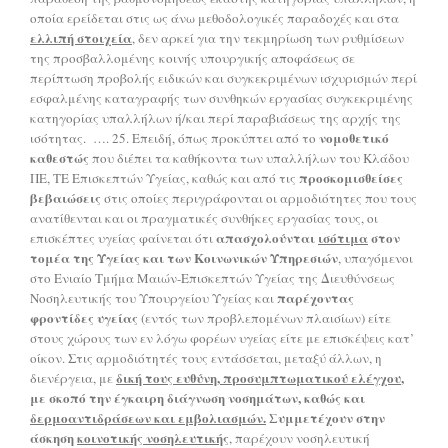
οποία ερείδεται στις ως άνω μεθοδολογικές παραδοχές και στα
ελλιπή στοιχεία
, δεν αρκεί για την τεκμηρίωση των ρυθμίσεων
της προσβαλλομένης κοινής υπουργικής αποφάσεως σε
περίπτωση προβολής ειδικών και συγκεκριμένων ισχυρισμών περί
εσφαλμένης καταγραφής των συνθηκών εργασίας συγκεκριμένης
κατηγορίας υπαλλήλων ή/και περί παραβιάσεως της αρχής της
νομοθετικό
ισότητας. …. 25. Επειδή, όπως προκύπτει από το
καθεστώς
που διέπει τα καθήκοντα των υπαλλήλων του Κλάδου
προσκομισθείσες
ΠΕ, ΤΕ Επισκεπτών Υγείας, καθώς και από τις
βεβαιώσεις
στις οποίες περιγράφονται οι αρμοδιότητες που τους
ανατίθενται και οι πραγματικές συνθήκες εργασίας τους, οι
απασχολούνται
ισότιμα
στον
επισκέπτες υγείας φαίνεται ότι
τομέα της Υγείας και των Κοινωνικών Υπηρεσιών
, υπαγόμενοι
στο Ενιαίο Τμήμα Μαιών-Επισκεπτών Υγείας της Διευθύνσεως
παρέχοντας
Νοσηλευτικής του Υπουργείου Υγείας και
φροντίδες υγείας
(εντός των προβλεπομένων πλαισίων) είτε
στους χώρους των εν λόγω φορέων υγείας είτε με επισκέψεις κατ’
οίκον. Στις αρμοδιότητές τους εντάσσεται, μεταξύ άλλων, η
δική τους ευθύνη,
προσυμπτωματικού ελέγχου
,
διενέργεια, με
με σκοπό την έγκαιρη διάγνωση νοσημάτων, καθώς και
δερμοαντιδράσεων και εμβολιασμών.
Συμμετέχουν στην
άσκηση
κοινοτικής νοσηλευτικής
, παρέχουν νοσηλευτική