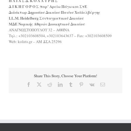
Η Λ Ι Α Σ Δ. Κ Ο Λ Λ Υ Ρ Η Σ
Δ Ι Κ Η Γ Ο Ρ Ο Σ παρ’ Αρείω Πάγω και ΣτΕ
Διδάκτωρ Δημοσίου Δικαίου Παν/ου Χαϊδελβέργης
LL.M. Heidelberg Συνταγματικού Δικαίου
MΔΕ Νομικής Αθηνών Διοικητικού Δικαίου
ΑΝΑΓΝΩΣΤΟΠΟΥΛΟΥ 32 – ΑΘΗΝΑ
Τηλ.: +302103608504, +302103643637 – Fax: +302103608509
Web: koliris.gr – AM ΔΣΑ 25296
Share This Story, Choose Your Platform!
Facebook
X
Reddit
LinkedIn
Tumblr
Pinterest
Vk
Email