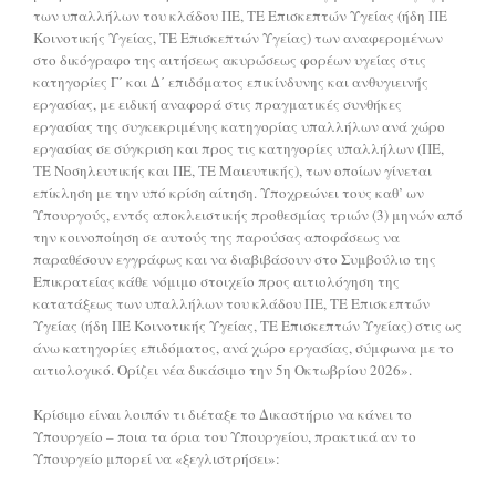
των υπαλλήλων του κλάδου ΠΕ, ΤΕ Επισκεπτών Υγείας (ήδη ΠΕ
Κοινοτικής Υγείας, ΤΕ Επισκεπτών Υγείας) των αναφερομένων
στο δικόγραφο της αιτήσεως ακυρώσεως φορέων υγείας στις
κατηγορίες Γ΄ και Δ΄ επιδόματος επικίνδυνης και ανθυγιεινής
εργασίας, με ειδική αναφορά στις πραγματικές συνθήκες
εργασίας της συγκεκριμένης κατηγορίας υπαλλήλων ανά χώρο
εργασίας σε σύγκριση και προς τις κατηγορίες υπαλλήλων (ΠΕ,
ΤΕ Νοσηλευτικής και ΠΕ, ΤΕ Μαιευτικής), των οποίων γίνεται
επίκληση με την υπό κρίση αίτηση. Υποχρεώνει τους καθ’ ων
Υπουργούς, εντός αποκλειστικής προθεσμίας τριών (3) μηνών από
την κοινοποίηση σε αυτούς της παρούσας αποφάσεως να
παραθέσουν εγγράφως και να διαβιβάσουν στο Συμβούλιο της
Επικρατείας κάθε νόμιμο στοιχείο προς αιτιολόγηση της
κατατάξεως των υπαλλήλων του κλάδου ΠΕ, ΤΕ Επισκεπτών
Υγείας (ήδη ΠΕ Κοινοτικής Υγείας, ΤΕ Επισκεπτών Υγείας) στις ως
άνω κατηγορίες επιδόματος, ανά χώρο εργασίας, σύμφωνα με το
αιτιολογικό. Ορίζει νέα δικάσιμο την 5η Οκτωβρίου 2026».
Κρίσιμο είναι λοιπόν τι διέταξε το Δικαστήριο να κάνει το
Υπουργείο – ποια τα όρια του Υπουργείου, πρακτικά αν το
Υπουργείο μπορεί να «ξεγλιστρήσει»: