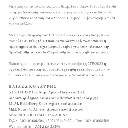
Με βάση τις ως άνω αποφάσεις θεωρείται πλέον δεδομένο ότι θα
υπάρξει δικαίωση για όσους έχουν ήδη προσφύγει και θα λάβει
χώρα αποκατάσταση και απόδοση των μορίων [αναδρομικά και
για το μέλλον].
Μετά την απόφαση του ΣτΕ εν Ολομελεία είναι επίσης πλέον
οι τέως ιδιωτικοί εκπαιδευτικοί, των οποίων η
ασφαλές
προϋπηρεσία δεν έχει μοριοδοτηθεί για τους πίνακες της
πρωτοβάθμιας και δευτεροβάθμιας, να κινηθούν νομικά
.
η
Ειδικά για όσους συμμετείχαν στην προκήρυξη 2ΓΕ/2023
σχετική δικαστική προθεσμία έχει ήδη εκκινήσει
μετά την
δημοσίευση των οικείων πινάκων τον Αύγουστο του 2024.
Η Λ Ι Α Σ Δ. Κ Ο Λ Λ Υ Ρ Η Σ
Δ Ι Κ Η Γ Ο Ρ Ο Σ παρ’ Αρείω Πάγω και ΣτΕ
Διδάκτωρ Δημοσίου Δικαίου Παν/ου Χαϊδελβέργης
LL.M. Heidelberg Συνταγματικού Δικαίου
MΔΕ Νομικής Αθηνών Διοικητικού Δικαίου
ΑΝΑΓΝΩΣΤΟΠΟΥΛΟΥ 32 – ΑΘΗΝΑ
Τηλ.: +302103608504, +302103643637 – Fax: +302103608509
Web: koliris.gr – AM ΔΣΑ 25296