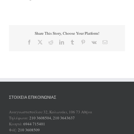
Share This Story, Choose Your Platform!
Facebook
X
Reddit
LinkedIn
Tumblr
Pinterest
Vk
Email
ΣΤΟΙΧΕΊΑ ΕΠΙΚΟΙΝΩΝΊΑΣ
Αναγνωστοπούλου 32, Κολωνάκι, 106 73 Αθήνα
Τηλέφωνο:
210 3608504, 210 3643637
Κινητό:
6944 715401
Φάξ:
210 3608509