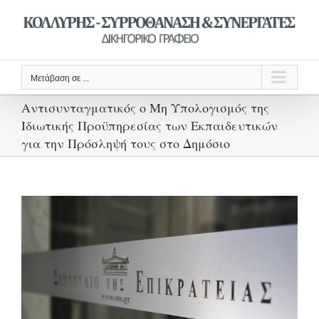
Μετάβαση
στο
περιεχόμενο
Μετάβαση σε ...
Αντισυνταγματικός ο Μη Υπολογισμός της
Ιδιωτικής Προϋπηρεσίας των Εκπαιδευτικών
για την Πρόσληψή τους στο Δημόσιο
Προβολή
μεγαλύτερης
εικόνας