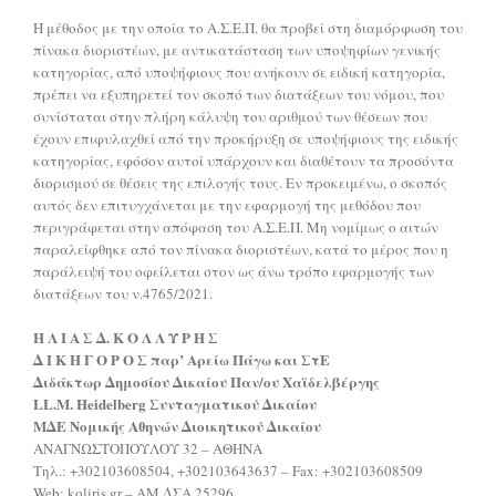
Η μέθοδος με την οποία το Α.Σ.Ε.Π. θα προβεί στη διαμόρφωση του
πίνακα διοριστέων, με αντικατάσταση των υποψηφίων γενικής
κατηγορίας, από υποψήφιους που ανήκουν σε ειδική κατηγορία,
πρέπει να εξυπηρετεί τον σκοπό των διατάξεων του νόμου, που
συνίσταται στην πλήρη κάλυψη του αριθμού των θέσεων που
έχουν επιφυλαχθεί από την προκήρυξη σε υποψήφιους της ειδικής
κατηγορίας, εφόσον αυτοί υπάρχουν και διαθέτουν τα προσόντα
διορισμού σε θέσεις της επιλογής τους. Εν προκειμένω, ο σκοπός
αυτός δεν επιτυγχάνεται με την εφαρμογή της μεθόδου που
περιγράφεται στην απόφαση του Α.Σ.Ε.Π. Μη νομίμως ο αιτών
παραλείφθηκε από τον πίνακα διοριστέων, κατά το μέρος που η
παράλειψή του οφείλεται στον ως άνω τρόπο εφαρμογής των
διατάξεων του ν.4765/2021.
Η Λ Ι Α Σ Δ. Κ Ο Λ Λ Υ Ρ Η Σ
Δ Ι Κ Η Γ Ο Ρ Ο Σ παρ’ Αρείω Πάγω και ΣτΕ
Διδάκτωρ Δημοσίου Δικαίου Παν/ου Χαϊδελβέργης
LL.M. Heidelberg Συνταγματικού Δικαίου
MΔΕ Νομικής Αθηνών Διοικητικού Δικαίου
ΑΝΑΓΝΩΣΤΟΠΟΥΛΟΥ 32 – ΑΘΗΝΑ
Τηλ.: +302103608504, +302103643637 – Fax: +302103608509
Web: koliris.gr – AM ΔΣΑ 25296