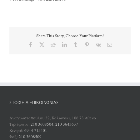
Share This Story, Choose Your Platform!
Facebook
X
Reddit
LinkedIn
Tumblr
Pinterest
Vk
Email
ΣΤΟΙΧΕΊΑ ΕΠΙΚΟΙΝΩΝΊΑΣ
Αναγνωστοπούλου 32, Κολωνάκι, 106 73 Αθήνα
Τηλέφωνο:
210 3608504, 210 3643637
Κινητό:
6944 715401
Φάξ:
210 3608509