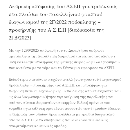
Ακύρωση απόφασης του ΑΣΕΠ για τριτέκνους
στα πλαίσια του πανελλήνιου γραπτού
διαγωνισμού της 2Γ/2022 πρόσκλησης –
προκήρυξης του Α.Σ.Ε.Π [διαδικασία της
2ΓΒ/2023]
Με την 1290/2025 απόφασή του το Δικαστήριο ακύρωσε
αμετάκλητα την παράλειψη διορισμού τριτέκνου του οποίου τη
θέση κατέλαβε υποψήφιος της γενικής σειράς λόγω «αλγορίθμου»
που αντίθετα με το νόμο και το Σύνταγμα εφάρμοσε το ΑΣΕΠ.
Ειδικότερα ο αιτών, επιτυχών πανελλήνιου γραπτού διαγωνισμού
πρόσκλησης – προκήρυξης του Α.Σ.Ε.Π. και υποψήφιος για
πλήρωση θέσεων Τεχνολογικής Εκπαίδευσης από επιτυχόντες του
ως άνω διαγωνισμού ζήτησε την ακύρωση της παράλειψής του
από τον πίνακα διοριστέων υποψηφίων. Ειδική πρόνοια του
νομοθέτη για κάλυψη ορισμένων ποσοστών των δημοσίων θέσεων,
η πλήρωση των οποίων προκηρύσσεται με γραπτό διαγωνισμό
από το Α.Σ.Ε.Π., από υποψήφιους που ανήκουν στις ειδικώς
αναφερόμενες κοινωνικές ομάδες.